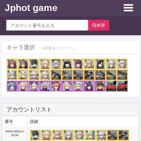
Jphot game
Toggle
naviga
検索
キャラ選択
（画像をクリーク）
アカウントリスト
番号
詳細
4009X4009x41
76199