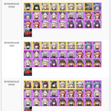
4010X4010x44
55180
4010X4010x46
1253
3010X3010x33
94100