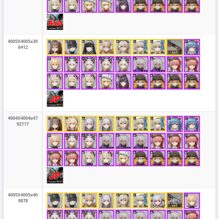
4005X4005x39
6412
4004X4004x47
92117
4005X4005x40
9878