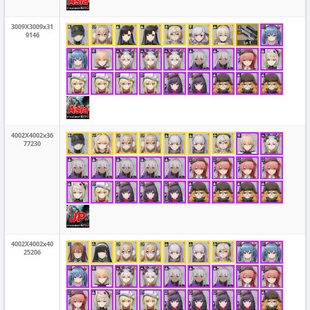
3009X3009x31
9146
4002X4002x36
77230
4002X4002x40
25206