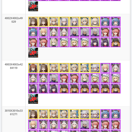
4002X4002x49
029
4003X4003x42
84119
3010X3010x33
61271