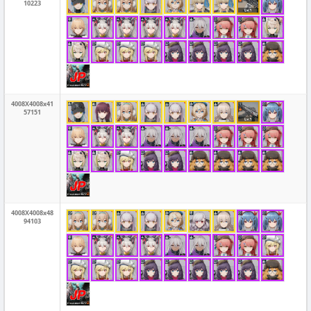
10223
4008X4008x41
57151
4008X4008x48
94103