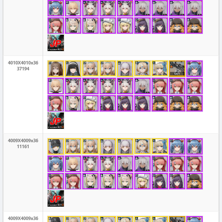
4010X4010x36
37194
4009X4009x36
11161
4009X4009x36