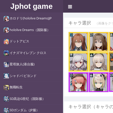
Jphot game
ホロドリ(hololive Dreams)JP
キャラ選択
（画像をク
hololive Dreams（国际服）
ドットアビス
イナズマイレブン クロス
星塔旅人(港台服)
シャドバ ビヨンド
無職転生
SD高达G世纪（国际服）
キャラ選択（キャラ
SDガンダム（JP服）