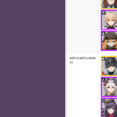
4001X4001x4996
77