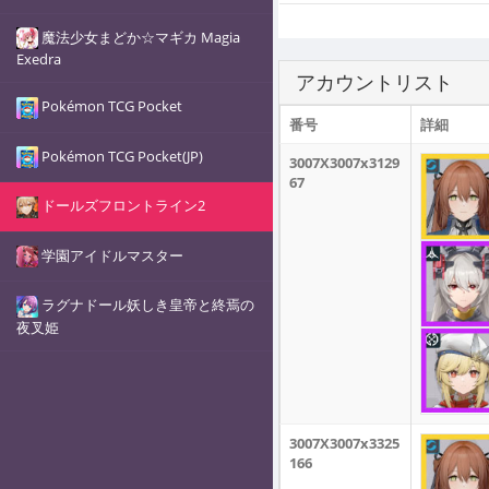
魔法少女まどか☆マギカ Magia
Exedra
アカウントリスト
Pokémon TCG Pocket
番号
詳細
Pokémon TCG Pocket(JP)
3007X3007x3129
67
ドールズフロントライン2
学園アイドルマスター
ラグナドール妖しき皇帝と終焉の
夜叉姫
3007X3007x3325
166