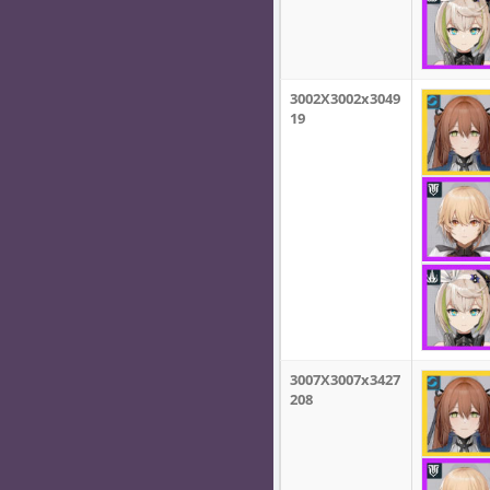
3002X3002x3049
19
3007X3007x3427
208