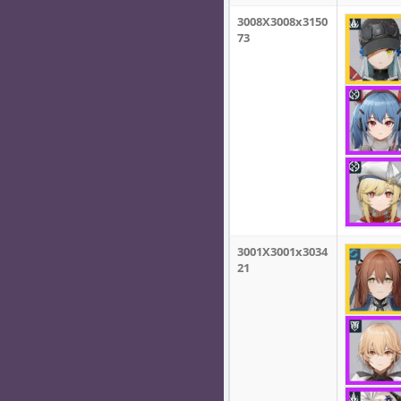
3008X3008x3150
73
3001X3001x3034
21