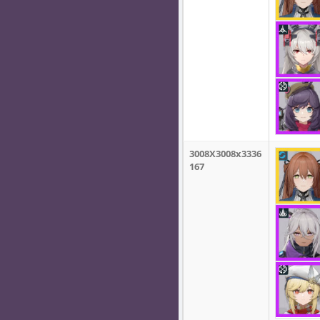
3008X3008x3336
167