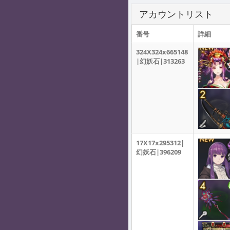
アカウントリスト
番号
詳細
324X324x665148
|幻妖石|313263
17X17x295312|
幻妖石|396209