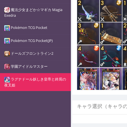
魔法少女まどか☆マギカ Magia
Exedra
Pokémon TCG Pocket
Pokémon TCG Pocket(JP)
ドールズフロントライン2
学園アイドルマスター
ラグナドール妖しき皇帝と終焉の
夜叉姫
キャラ選択（キャラ