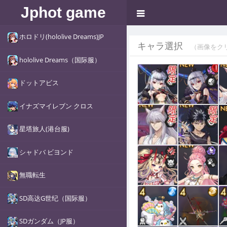
Jphot game
ホロドリ(hololive Dreams)JP
キャラ選択
（画像をク
hololive Dreams（国际服）
ドットアビス
イナズマイレブン クロス
星塔旅人(港台服)
シャドバ ビヨンド
無職転生
SD高达G世纪（国际服）
SDガンダム（JP服）