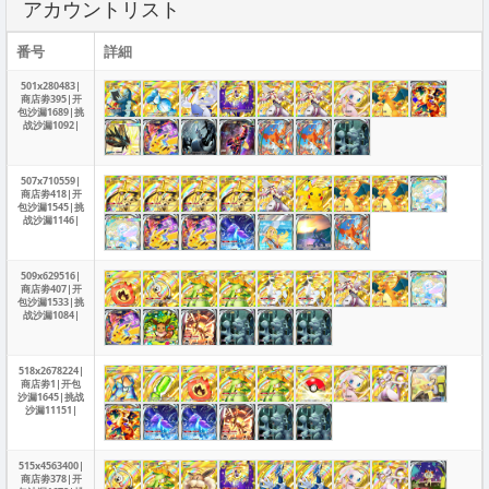
アカウントリスト
番号
詳細
501x280483|
商店劵395|开
包沙漏1689|挑
战沙漏1092|
507x710559|
商店劵418|开
包沙漏1545|挑
战沙漏1146|
509x629516|
商店劵407|开
包沙漏1533|挑
战沙漏1084|
518x2678224|
商店劵1|开包
沙漏1645|挑战
沙漏11151|
515x4563400|
商店劵378|开