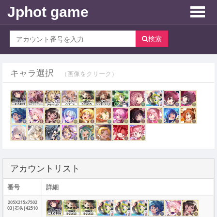
Jphot game
Toggle
naviga
検索
キャラ選択
（画像をクリーク）
アカウントリスト
番号
詳細
205X215x7502
03|石头|42510